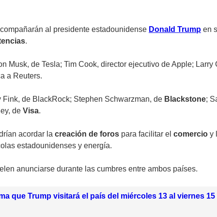
compañarán al presidente estadounidense
Donald Trump
en s
encias
.
n Musk, de Tesla; Tim Cook, director ejecutivo de Apple; Larry
ca a Reuters.
ry Fink, de BlackRock; Stephen Schwarzman, de
Blackstone
; S
ey, de
Visa
.
rían acordar la
creación de foros
para facilitar el
comercio
y 
colas estadounidenses y energía.
elen anunciarse durante las cumbres entre ambos países.
ma que Trump visitará el país del miércoles 13 al viernes 1