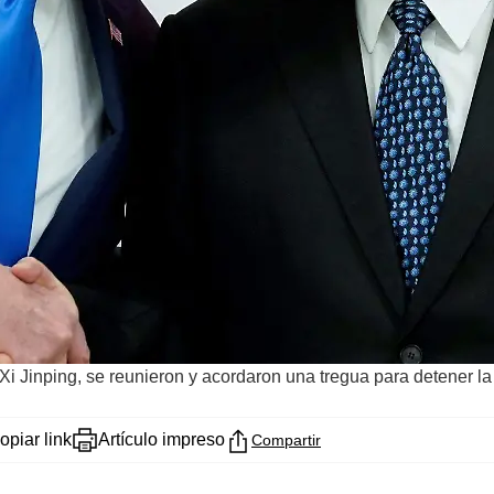
i Jinping, se reunieron y acordaron una tregua para detener la 
opiar link
Artículo impreso
Compartir