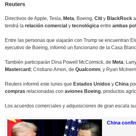
Reuters
Directivos de Apple, Tesla,
Meta
, Boeing,
Citi
y
BlackRock
a
tendrá la
relación comercial
y
tecnológica
entre
ambas pot
Entre las personas que viajarán con Trump se encuentran Elo
ejecutivo de Boeing, informó un funcionario de la Casa Blan
También participarán Dina Powell McCormick, de
Meta
; Lar
Mastercard
; Cristiano Amon, de
Qualcomm
; y Ryan McInern
Reuters informó este lunes que
Estados Unidos
y
China
pod
compras
relacionadas con
aviones Boeing
, productos agrí
Los acuerdos comerciales y adquisiciones de gran escala su
China confir