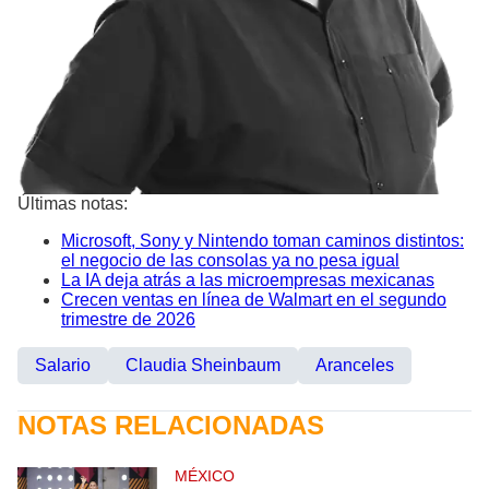
Últimas notas:
Microsoft, Sony y Nintendo toman caminos distintos:
el negocio de las consolas ya no pesa igual
La IA deja atrás a las microempresas mexicanas
Crecen ventas en línea de Walmart en el segundo
trimestre de 2026
Salario
Claudia Sheinbaum
Aranceles
NOTAS RELACIONADAS
MÉXICO