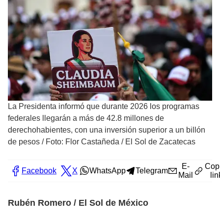
La Presidenta informó que durante 2026 los programas
federales llegarán a más de 42.8 millones de
derechohabientes, con una inversión superior a un billón
de pesos
/
Foto: Flor Castañeda / El Sol de Zacatecas
E-
Cop
Facebook
X
WhatsApp
Telegram
Mail
lin
Rubén Romero / El Sol de México