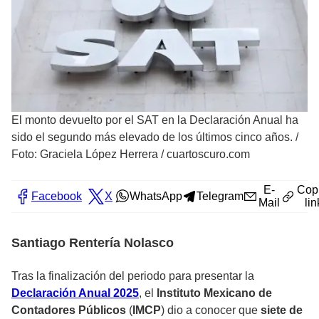
El monto devuelto por el SAT en la Declaración Anual ha
sido el segundo más elevado de los últimos cinco años.
/
Foto: Graciela López Herrera / cuartoscuro.com
E-
Cop
Facebook
X
WhatsApp
Telegram
Mail
lin
Santiago Rentería Nolasco
Tras la finalización del periodo para presentar la
Declaración Anual 2025
, el
Instituto Mexicano de
Contadores Públicos
(
IMCP
) dio a conocer que
siete de