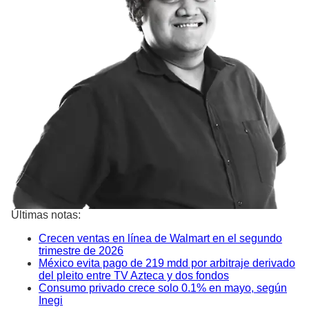
Últimas notas:
Crecen ventas en línea de Walmart en el segundo
trimestre de 2026
México evita pago de 219 mdd por arbitraje derivado
del pleito entre TV Azteca y dos fondos
Consumo privado crece solo 0.1% en mayo, según
Inegi