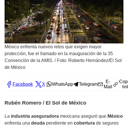
México enfrenta nuevos retos que exigen mayor
protección, fue el llamado en la inauguración de la 35
Convención de la AMIS.
/
Foto: Roberto Hernández/El Sol
de México
E-
Cop
Facebook
X
WhatsApp
Telegram
Mail
lin
Rubén Romero / El Sol de México
La
industria aseguradora
mexicana aseguró que
México
enfrenta una
deuda
pendiente en
cobertura
de seguros