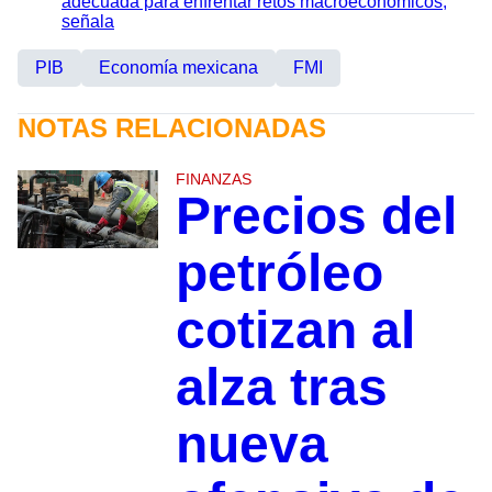
adecuada para enfrentar retos macroeconómicos,
señala
PIB
Economía mexicana
FMI
NOTAS RELACIONADAS
FINANZAS
Precios del
petróleo
cotizan al
alza tras
nueva