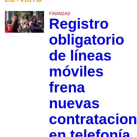
FINANZAS
Registro
1
obligatorio
de líneas
móviles
frena
nuevas
contratacio
en telefonía