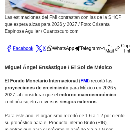
Las estimaciones del FMI contrastan con las de la SHCP
que espera alzas para 2026 y 2027
/
Foto: Crisanta
Espinosa Aguilar / Cuartoscuro.com
E-
Cop
Facebook
X
WhatsApp
Telegram
Mail
lin
Miguel Ángel Ensástigue / El Sol de México
El
Fondo Monetario Internacional
(
FMI
) recortó las
proyecciones de crecimiento
para México en 2026 y
2027, al considerar que el
entorno macroeconómico
continúa sujeto a diversos
riesgos externos
.
Para este año, el organismo recortó de 1.6 a 1.2 por ciento
su pronóstico para el Producto Interno Bruto (PIB),
mientras que para el próximo lo bajó de 2.2 a 1.9 por