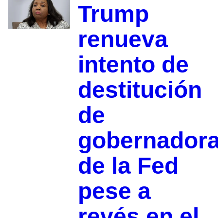
Trump
renueva
intento de
destitución
de
gobernador
de la Fed
pese a
revés en el