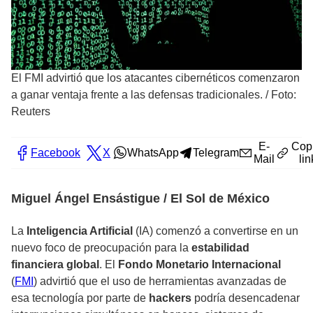
El FMI advirtió que los atacantes cibernéticos comenzaron
a ganar ventaja frente a las defensas tradicionales.
/
Foto:
Reuters
E-
Cop
Facebook
X
WhatsApp
Telegram
Mail
lin
Miguel Ángel Ensástigue / El Sol de México
La
Inteligencia Artificial
(IA) comenzó a convertirse en un
nuevo foco de preocupación para la
estabilidad
financiera global
. El
Fondo Monetario Internacional
(
FMI
) advirtió que el uso de herramientas avanzadas de
esa
tecnología por parte de
hackers
podría desencadenar