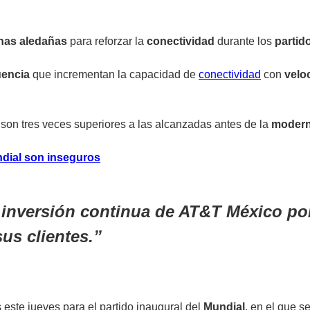
nas aledañas
para reforzar la
conectividad
durante los
partid
uencia
que incrementan la capacidad de
conectividad
con
velo
son tres veces superiores a las alcanzadas antes de la
modern
ndial son inseguros
inversión continua de AT&T México por 
us clientes.
s este jueves para el
partido inaugural
del
Mundial
, en el que s