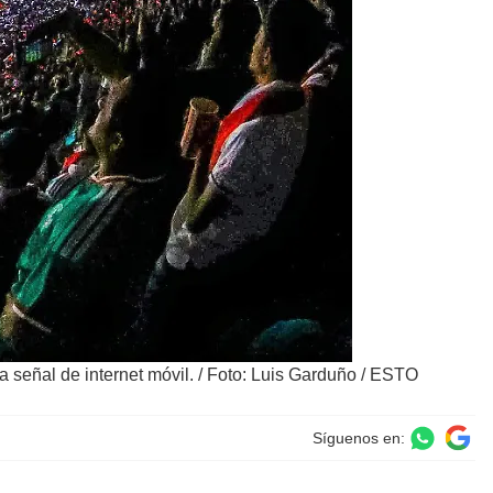
a señal de internet móvil.
/
Foto: Luis Garduño / ESTO
Síguenos en: