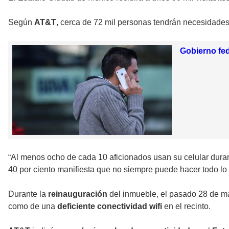
Según
AT
&T
, cerca de 72 mil personas tendrán necesidade
Gobierno fed
“Al menos ocho de cada 10 aficionados usan su
celular
dura
40 por ciento manifiesta que no siempre puede hacer todo lo
Durante la
reinauguración
del inmueble, el pasado 28 de m
como de una
deficiente conectividad wifi
en el recinto.