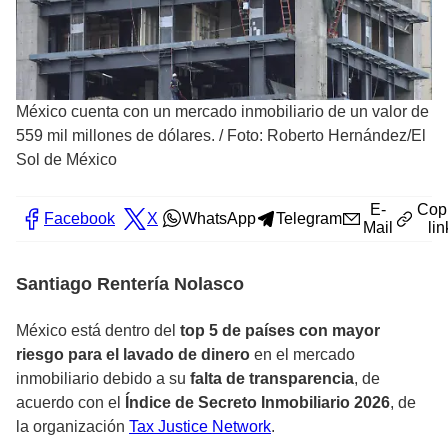
México cuenta con un mercado inmobiliario de un valor de
559 mil millones de dólares.
/
Foto: Roberto Hernández/El
Sol de México
E-
Cop
Facebook
X
WhatsApp
Telegram
Mail
lin
Santiago Rentería Nolasco
México
está dentro del
top 5 de países con mayor
riesgo para el lavado de dinero
en el mercado
inmobiliario debido a su
falta de transparencia
, de
acuerdo con el
Índice de Secreto Inmobiliario 2026
, de
la organización
Tax Justice Network
.