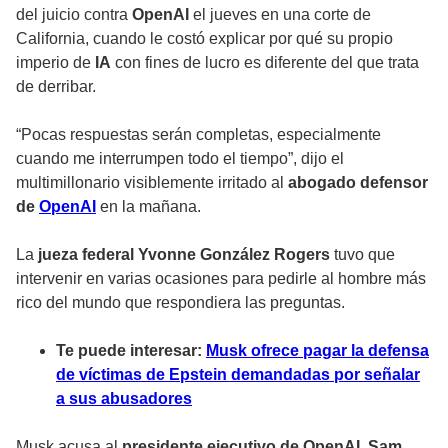
del juicio contra
OpenAI
el jueves en una corte de
California, cuando le costó explicar por qué su propio
imperio de
IA
con fines de lucro es diferente del que trata
de derribar.
“Pocas respuestas serán completas, especialmente
cuando me interrumpen todo el tiempo”, dijo el
multimillonario visiblemente irritado al
abogado defensor
de
OpenAI
en la mañana.
La
jueza federal Yvonne González Rogers
tuvo que
intervenir en varias ocasiones para pedirle al hombre más
rico del mundo que respondiera las preguntas.
Te puede interesar:
Musk ofrece pagar la defensa
de víctimas de Epstein demandadas por señalar
a sus abusadores
Musk acusa al
presidente ejecutivo de OpenAI
,
Sam