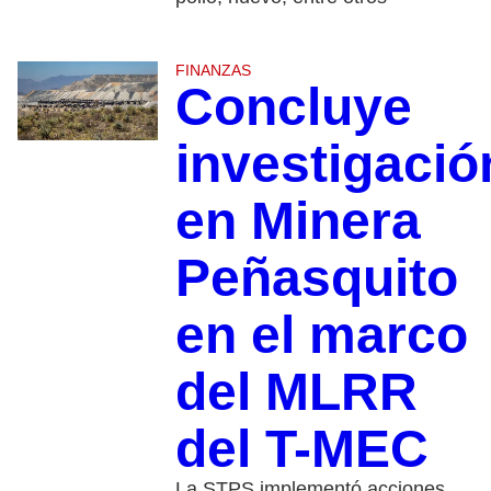
FINANZAS
Concluye
investigació
en Minera
Peñasquito
en el marco
del MLRR
del T-MEC
La STPS implementó acciones