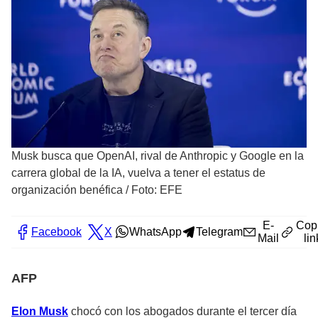
Musk busca que OpenAI, rival de Anthropic y Google en la
carrera global de la IA, vuelva a tener el estatus de
organización benéfica
/
Foto: EFE
E-
Cop
Facebook
X
WhatsApp
Telegram
Mail
lin
AFP
Elon Musk
chocó con los abogados durante el tercer día