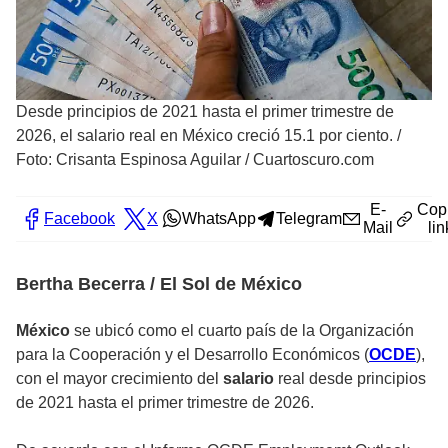
Desde principios de 2021 hasta el primer trimestre de
2026, el salario real en México creció 15.1 por ciento.
/
Foto: Crisanta Espinosa Aguilar / Cuartoscuro.com
E-
Cop
Facebook
X
WhatsApp
Telegram
Mail
lin
Bertha Becerra / El Sol de México
México
se ubicó como el cuarto país de la
Organización
para la Cooperación y el Desarrollo Económicos
(
OCDE
),
con el mayor crecimiento del
salario
real desde principios
de 2021 hasta el primer trimestre de 2026.