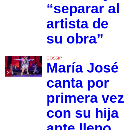
“separar al
artista de
su obra”
GOSSIP
María José
3
canta por
primera vez
con su hija
ante lleno