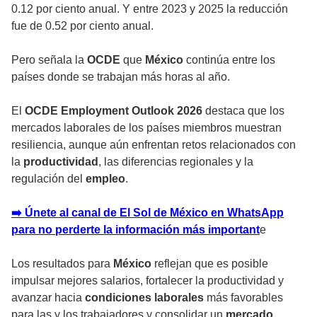
0.12 por ciento anual. Y entre 2023 y 2025 la reducción
fue de 0.52 por ciento anual.
Pero señala la
OCDE
que
México
continúa entre los
países donde se trabajan más horas al año.
El
OCDE Employment Outlook 2026
destaca que los
mercados laborales de los países miembros muestran
resiliencia, aunque aún enfrentan retos relacionados con
la
productividad
, las diferencias regionales y la
regulación del
empleo
.
➡️ Únete al canal de El Sol de México en WhatsApp
para no perderte la información más important
e
Los resultados para
México
reflejan que es posible
impulsar mejores
salarios
, fortalecer la productividad y
avanzar hacia
condiciones laborales
más favorables
para las y los trabajadores y consolidar un
mercado