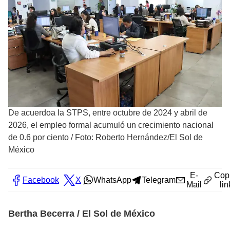
De acuerdoa la STPS, entre octubre de 2024 y abril de
2026, el empleo formal acumuló un crecimiento nacional
de 0.6 por ciento
/
Foto: Roberto Hernández/El Sol de
México
E-
Cop
Facebook
X
WhatsApp
Telegram
Mail
lin
Bertha Becerra / El Sol de México