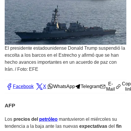
El presidente estadounidense Donald Trump suspendió la
escolta a los barcos en el Estrecho y afirmó que se han
hecho avances importantes en un acuerdo de paz con
Irán.
/
Foto: EFE
E-
Cop
Facebook
X
WhatsApp
Telegram
Mail
lin
AFP
Los
precios del
petróleo
mantuvieron el miércoles su
tendencia a la
baja
ante las nuevas
expectativas
del
fin