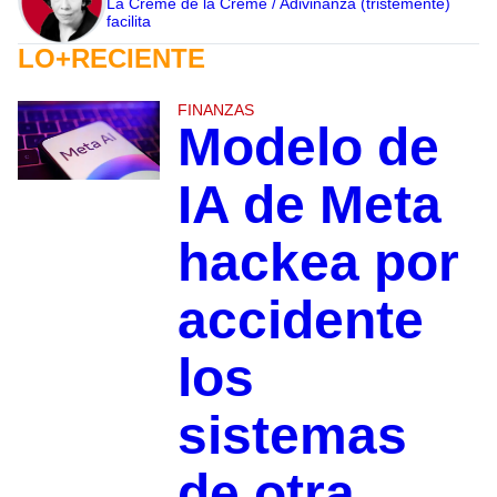
La Crème de la Crème / Adivinanza (tristemente)
facilita
LO+RECIENTE
FINANZAS
Modelo de
IA de Meta
hackea por
accidente
los
sistemas
de otra