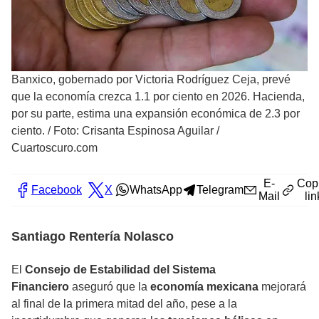
Banxico, gobernado por Victoria Rodríguez Ceja, prevé
que la economía crezca 1.1 por ciento en 2026. Hacienda,
por su parte, estima una expansión económica de 2.3 por
ciento.
/
Foto: Crisanta Espinosa Aguilar /
Cuartoscuro.com
E-
Cop
Facebook
X
WhatsApp
Telegram
Mail
lin
Santiago Rentería Nolasco
El
Consejo de Estabilidad del Sistema
Financiero
aseguró que la
economía mexicana
mejorará
al final de la primera mitad del año, pese a la