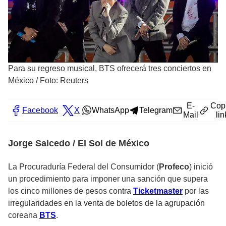
Para su regreso musical, BTS ofrecerá tres conciertos en
México
/
Foto: Reuters
E-
Cop
Facebook
X
WhatsApp
Telegram
Mail
lin
Jorge Salcedo / El Sol de México
La Procuraduría Federal del Consumidor (
Profeco
) inició
un procedimiento para imponer una sanción que supera
los cinco millones de pesos contra
Ticketmaster
por las
irregularidades en la venta de boletos de la agrupación
coreana
BTS
.