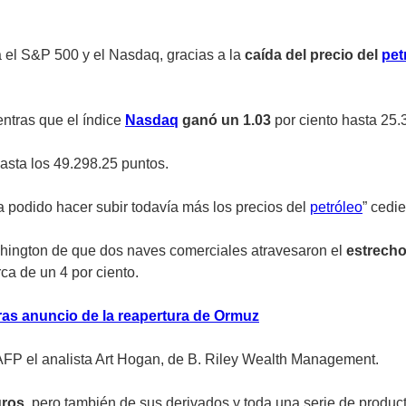
 el S&P 500 y el Nasdaq, gracias a la
caída del precio del
pet
entras que el índice
Nasdaq
ganó un 1.03
por ciento hasta 25.
asta los 49.298.25 puntos.
 podido hacer subir todavía más los precios del
petróleo
” cedi
shington de que dos naves comerciales atravesaron el
estrecho
ca de un 4 por ciento.
tras anuncio de la reapertura de Ormuz
 AFP el analista Art Hogan, de B. Riley Wealth Management.
uros
, pero también de sus derivados y toda una serie de produc