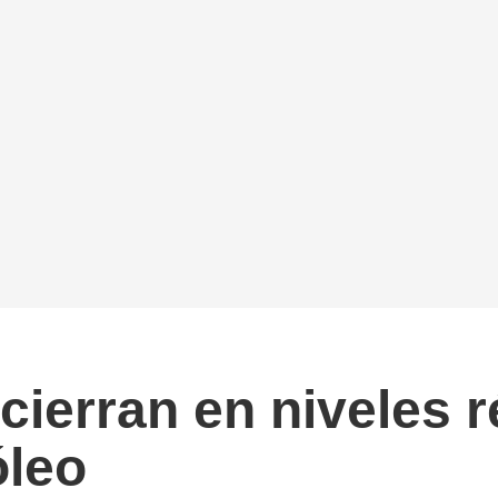
ierran en niveles r
óleo