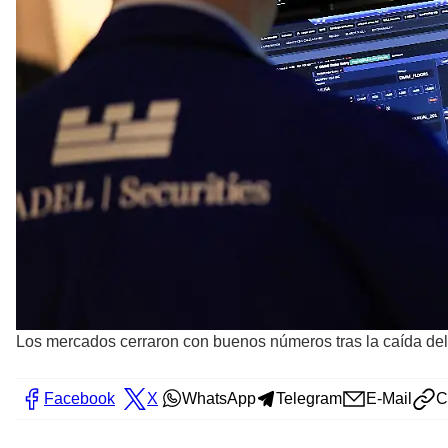
Los mercados cerraron con buenos números tras la caída del
Facebook
X
WhatsApp
Telegram
E-Mail
C