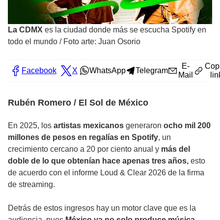
La CDMX
es la ciudad donde más se escucha Spotify en
todo el mundo
/
Foto arte: Juan Osorio
E-
Cop
Facebook
X
WhatsApp
Telegram
Mail
lin
Rubén Romero / El Sol de México
En 2025, los
artistas mexicanos
generaron
ocho mil 200
millones de pesos en regalías en Spotify
, un
crecimiento cercano a 20 por ciento anual y
más del
doble de lo que obtenían hace apenas tres años,
esto
de acuerdo con el informe Loud & Clear 2026 de la firma
de streaming.
Detrás de estos ingresos hay un motor clave que es la
audiencia, pues
México ya no solo produce música,