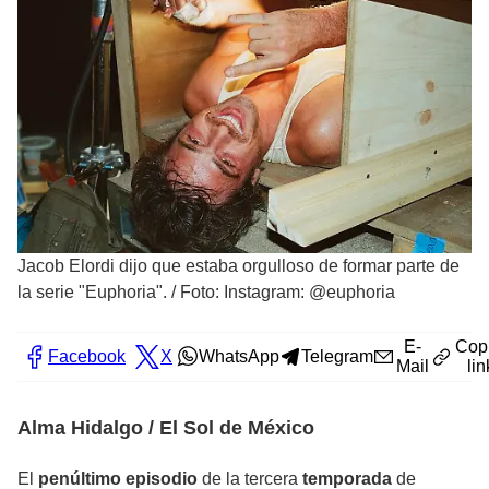
Jacob Elordi dijo que estaba orgulloso de formar parte de
la serie "Euphoria".
/
Foto: Instagram: @euphoria
E-
Cop
Facebook
X
WhatsApp
Telegram
Mail
lin
Alma Hidalgo / El Sol de México
El
penúltimo episodio
de la
tercera
temporad
a
de