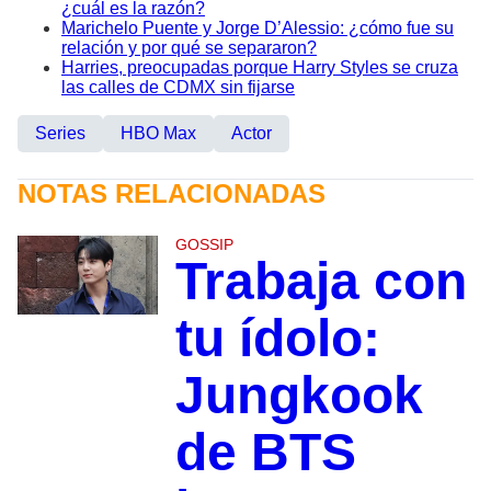
¿cuál es la razón?
Marichelo Puente y Jorge D’Alessio: ¿cómo fue su
relación y por qué se separaron?
Harries, preocupadas porque Harry Styles se cruza
las calles de CDMX sin fijarse
Series
HBO Max
Actor
NOTAS RELACIONADAS
GOSSIP
Trabaja con
tu ídolo:
Jungkook
de BTS