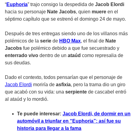
“
Euphoria
” trajo consigo la despedida de
Jacob Elordi
hacia su personaje
Nate Jacobs
, quien
muere
en el
séptimo capítulo que se estrenó el domingo 24 de mayo.
Después de tres entregas siendo uno de los villanos más
polémicos de la
serie
de
HBO Max
, el final de
Nate
Jacobs
fue polémico debido a que fue
secuestrado
y
enterrado vivo
dentro de un
ataúd
como represalia de
sus deudas.
Dado el contexto, todos pensarían que el personaje de
Jacob Elordi
moriría de
asfixia
, pero la trama dio un giro
que acabó con su vida: una
serpiente
de
cascabel
entró
al ataúd y lo mordió.
Te puede interesar:
Jacob Elordi, de dormir en un
automóvil a triunfar en “Euphoria”: así fue su
historia para llegar a la fama