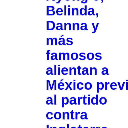
Belinda,
Danna y
más
famosos
alientan a
México prev
al partido
contra