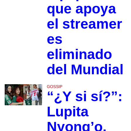
que apoya
el streamer
es
eliminado
del Mundial
GOSSIP
“¿Y si sí?”:
Lupita
Nyong’o,