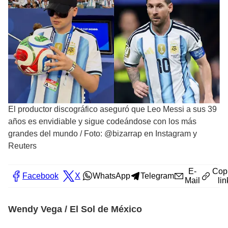
El productor discográfico aseguró que Leo Messi a sus 39
años es envidiable y sigue codeándose con los más
grandes del mundo
/
Foto: @bizarrap en Instagram y
Reuters
E-
Cop
Facebook
X
WhatsApp
Telegram
Mail
lin
Wendy Vega / El Sol de México