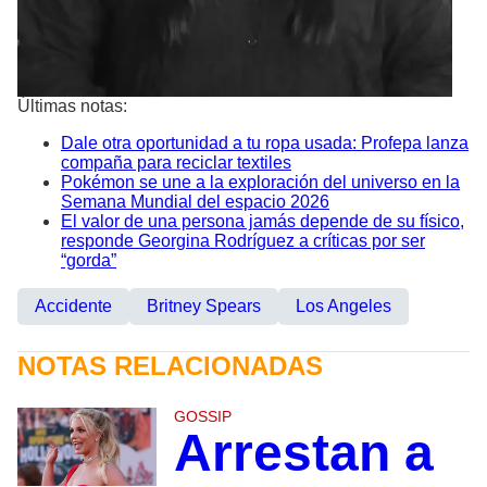
Últimas notas:
Dale otra oportunidad a tu ropa usada: Profepa lanza
compaña para reciclar textiles
Pokémon se une a la exploración del universo en la
Semana Mundial del espacio 2026
El valor de una persona jamás depende de su físico,
responde Georgina Rodríguez a críticas por ser
“gorda”
Accidente
Britney Spears
Los Angeles
NOTAS RELACIONADAS
GOSSIP
Arrestan a