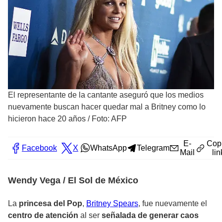
El representante de la cantante aseguró que los medios
nuevamente buscan hacer quedar mal a Britney como lo
hicieron hace 20 años
/
Foto: AFP
E-
Cop
Facebook
X
WhatsApp
Telegram
Mail
lin
Wendy Vega / El Sol de México
La
princesa del Pop
,
Britney Spears
, fue nuevamente el
centro de atención
al ser
señalada de generar caos