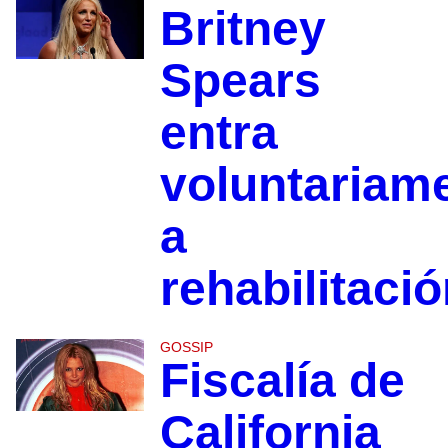
Britney
Spears
entra
voluntariam
a
rehabilitaci
GOSSIP
Fiscalía de
California