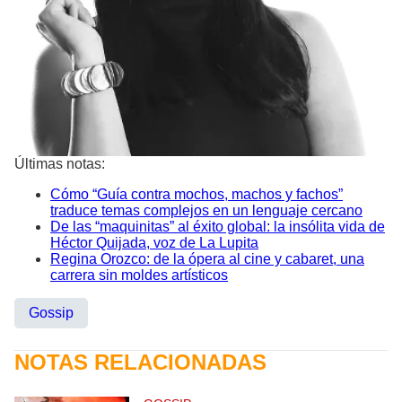
Últimas notas:
Cómo “Guía contra mochos, machos y fachos”
traduce temas complejos en un lenguaje cercano
De las “maquinitas” al éxito global: la insólita vida de
Héctor Quijada, voz de La Lupita
Regina Orozco: de la ópera al cine y cabaret, una
carrera sin moldes artísticos
Gossip
NOTAS RELACIONADAS