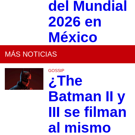
del Mundial
2026 en
México
MÁS NOTICIAS
GOSSIP
¿The
Batman II y
III se filman
al mismo