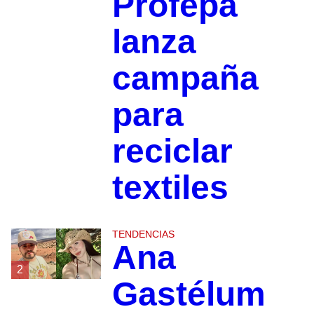
Profepa
lanza
campaña
para
reciclar
textiles
TENDENCIAS
Ana
2
Gastélum