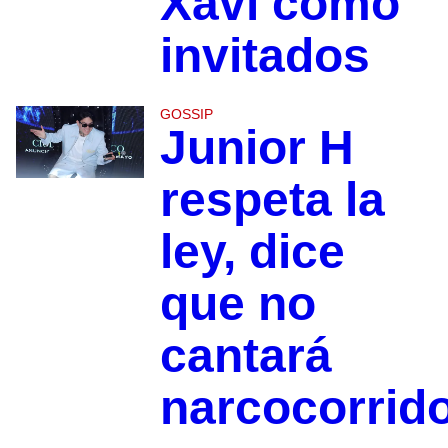
Xavi como
invitados
GOSSIP
Junior H
respeta la
ley, dice
que no
cantará
narcocorrid