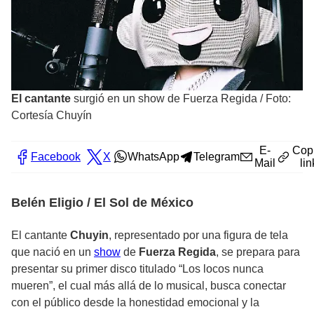
El cantante
surgió en un show de Fuerza Regida
/
Foto:
Cortesía Chuyín
E-
Cop
Facebook
X
WhatsApp
Telegram
Mail
lin
Belén Eligio / El Sol de México
El cantante
Chuyin
, representado por una figura de tela
que nació en un
show
de
Fuerza Regida
, se prepara para
presentar su primer disco titulado “Los locos nunca
mueren”, el cual más allá de lo musical, busca conectar
con el público desde la honestidad emocional y la