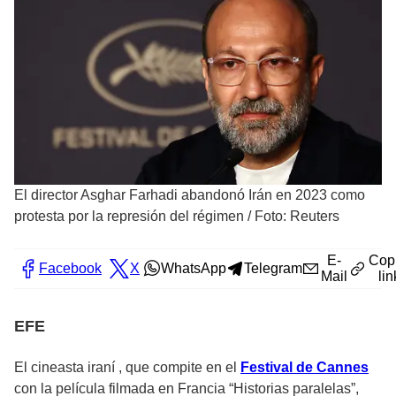
El director Asghar Farhadi abandonó Irán en 2023 como
protesta por la represión del régimen
/
Foto: Reuters
E-
Cop
Facebook
X
WhatsApp
Telegram
Mail
lin
EFE
El cineasta iraní
, que compite en el
Festival de Cannes
con la película filmada en Francia “Historias paralelas”,