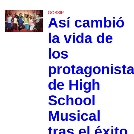
GOSSIP
Así cambió
la vida de
los
protagonist
de High
School
Musical
tras el éxito