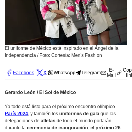
El uniforme de México está inspirado en el Ángel de la
Independencia
/
Foto: Cortesía: Men's Fashion
E-
Cop
Facebook
X
WhatsApp
Telegram
Mail
lin
Gerardo León / El Sol de México
Ya todo está listo para el próximo encuentro olímpico
París 2024
, y también los
uniformes
de gala
que las
delegaciones de
atletas
de todo el mundo portarán
durante la
ceremonia de inauguración, el próximo 26