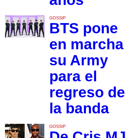
GOSSIP
BTS pone
en marcha
su Army
para el
regreso de
la banda
GOSSIP
De Cris MJ