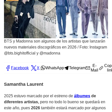
BTS y Madonna son algunos de los artistas que lanzarán
nuevos materiales discográficos en 2026
/
Foto: Instagram
@bts.bighitofficial y @madonna
E-
Cop
Facebook
X
WhatsApp
Telegram
Mail
lin
Samantha Laurent
2025 estuvo marcado por el estreno de
álbumes
de
diferentes artistas,
pero no todo lo bueno se quedará en
este año, pues
2026
también estará marcado por algunos