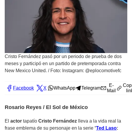
Cristo Fernández pasó por un periodo de prueba de dos
meses y participó en un partido de pretemporada contra
New Mexico United.
/
Foto: Instagram: @eplocomotivefc
E-
Cop
Facebook
X
WhatsApp
Telegram
Mail
lin
Rosario Reyes / El Sol de México
El
actor
tapatío
Cristo Fernández
lleva a la vida real la
frase emblema de su personaje en la serie “
Ted Laso
: