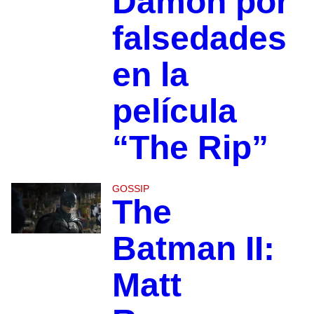
Damon por
falsedades
en la
película
“The Rip”
GOSSIP
The
Batman II:
Matt