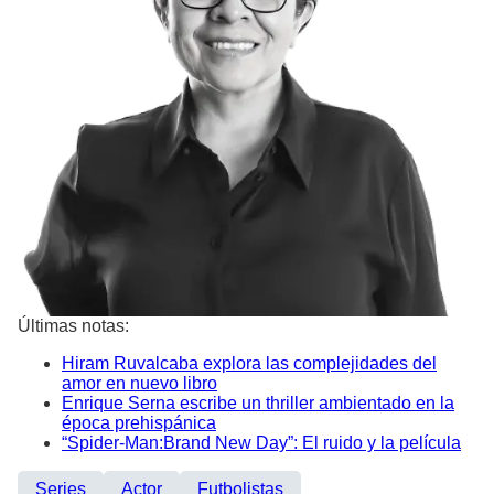
Últimas notas:
Hiram Ruvalcaba explora las complejidades del
amor en nuevo libro
Enrique Serna escribe un thriller ambientado en la
época prehispánica
“Spider-Man:Brand New Day”: El ruido y la película
Series
Actor
Futbolistas