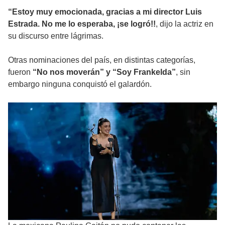
“Estoy muy emocionada, gracias a mi director Luis
Estrada. No me lo esperaba, ¡se logró!!
, dijo la actriz en
su discurso entre lágrimas.
Otras nominaciones del país, en distintas categorías,
fueron
“No nos moverán” y “Soy Frankelda”
, sin
embargo ninguna conquistó el galardón.