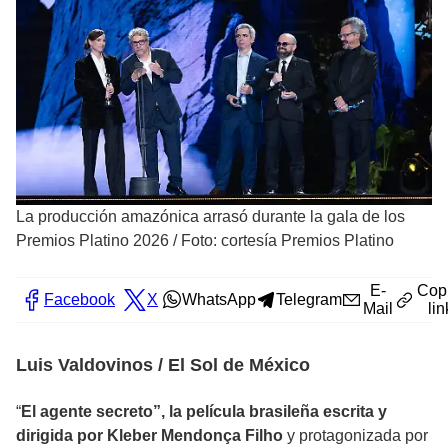
La producción amazónica arrasó durante la gala de los
Premios Platino 2026
/
Foto: cortesía Premios Platino
E-
Cop
Facebook
X
WhatsApp
Telegram
Mail
lin
Luis Valdovinos / El Sol de México
“
El agente secreto”, la película brasileña escrita y
dirigida por Kleber Mendonça Filho
y protagonizada por