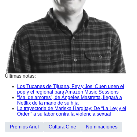
Últimas notas:
Los Tucanes de Tijuana, Fey y Josi Cuen unen el
pop y el regional para Amazon Music Sessions
“Mal de amores”, de Ángeles Mastretta, llegará a
Netflix de la mano de su hija
La trayectoria de Mariska Hargitay: De “La Ley y el
Orden” a su labor contra la violencia sexual
Premios Ariel
Cultura Cine
Nominaciones