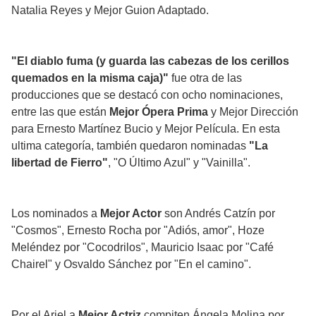
Natalia Reyes y Mejor Guion Adaptado.
"El diablo fuma (y guarda las cabezas de los cerillos
quemados en la misma caja)"
fue otra de las
producciones que se destacó con ocho nominaciones,
entre las que están
Mejor Ópera Prima
y Mejor Dirección
para Ernesto Martínez Bucio y Mejor Película. En esta
ultima categoría, también quedaron nominadas
"La
libertad de Fierro"
, "O Último Azul" y "Vainilla".
Los nominados a
Mejor Actor
son Andrés Catzín por
"Cosmos", Ernesto Rocha por "Adiós, amor", Hoze
Meléndez por "Cocodrilos", Mauricio Isaac por "Café
Chairel" y Osvaldo Sánchez por "En el camino".
Por el Ariel a
Mejor Actriz
compiten Ángela Molina por