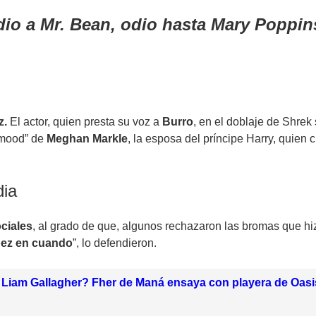
dio a Mr. Bean, odio hasta Mary Poppi
z.
El actor, quien presta su voz a
Burro
, en el doblaje de
Shrek
“mood” de
Meghan Markle
, la esposa del príncipe
Harry
, quien 
dia
ciales
, al grado de que, algunos rechazaron las bromas que h
ez en cuando
”, lo defendieron.
Liam Gallagher? Fher de Maná ensaya con playera de Oasis 