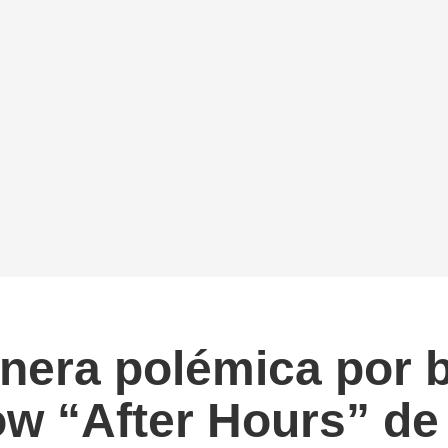
nera polémica por 
how “After Hours” 