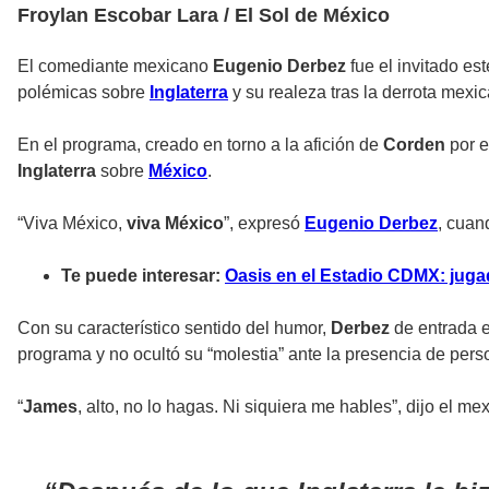
Froylan Escobar Lara / El Sol de México
El comediante mexicano
Eugenio Derbez
fue el invitado es
polémicas sobre
Inglaterra
y su realeza tras la derrota mexi
En el programa, creado en torno a la afición de
Corden
por e
Inglaterra
sobre
México
.
“Viva México,
viva México
”, expresó
Eugenio
Derbez
, cuan
Te puede interesar:
Oasis en el Estadio CDMX: juga
Con su característico sentido del humor,
Derbez
de entrada e
programa y no ocultó su “molestia” ante la presencia de pers
“
James
, alto, no lo hagas. Ni siquiera me hables”, dijo el m