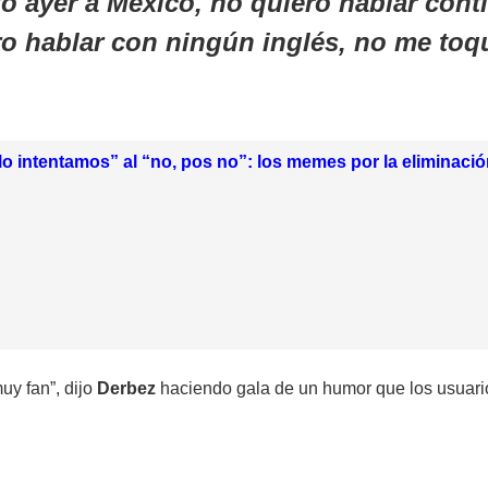
zo ayer a México, no quiero hablar con
ro hablar con ningún inglés, no me toq
lo intentamos” al “no, pos no”: los memes por la eliminaci
muy fan”, dijo
Derbez
haciendo gala de un humor que los usuario