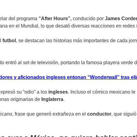
telar del programa
“After Hours”,
conducido por
James Corde
cana en el
Mundial
, lo que desató diversas reacciones en redes 
l
futbol
, se destacan las historias más importantes de cada jorna
do entró al set de televisión, portando la famosa playera verde 
dores y aficionados ingleses entonan “Wonderwall” tras el
xpresó su “odio” a los
ingleses
. Incluso el cómico mexicano le
onas originarias de
Inglaterra
.
exicano, frase que generó extrañeza en el
conductor
, que siguió