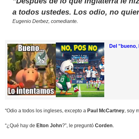
Después de lo que Inglaterra le hi
a todos ustedes. Los odio, no quie
Eugenio Derbez, comediante.
Del “bueno, 
“Odio a todos los ingleses, excepto a
Paul McCartney
, soy 
“¿Qué hay de
Elton John
?”, le preguntó
Corden
.