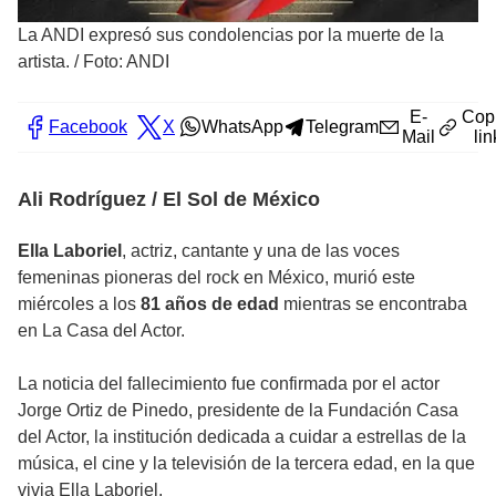
La ANDI expresó sus condolencias por la muerte de la
artista.
/
Foto: ANDI
E-
Cop
Facebook
X
WhatsApp
Telegram
Mail
lin
Ali Rodríguez / El Sol de México
Ella Laboriel
, actriz, cantante y una de las voces
femeninas pioneras del rock en México, murió este
miércoles a los
81 años de edad
mientras se encontraba
en La Casa del Actor.
La noticia del fallecimiento fue confirmada por el actor
Jorge Ortiz de Pinedo, presidente de la Fundación Casa
del Actor, la institución dedicada a cuidar a estrellas de la
música, el cine y la televisión de la tercera edad, en la que
vivia Ella Laboriel.