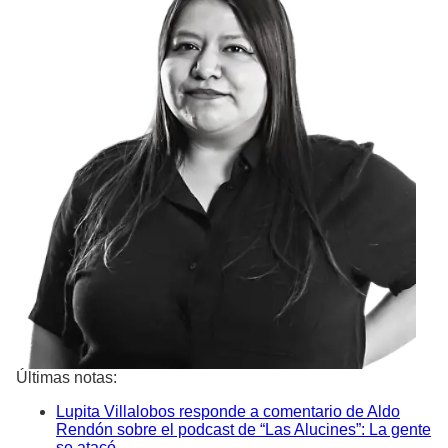
Últimas notas:
Lupita Villalobos responde a comentario de Aldo
Rendón sobre el podcast de “Las Alucines”: La gente
se atacó