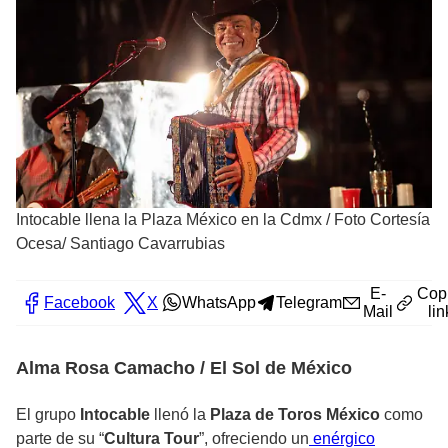
Intocable llena la Plaza México en la Cdmx
/
Foto Cortesía
Ocesa/ Santiago Cavarrubias
E-
Cop
Facebook
X
WhatsApp
Telegram
Mail
lin
Alma Rosa Camacho / El Sol de México
El grupo
Intocable
llenó la
Plaza de Toros México
como
parte de su “
Cultura Tour
”, ofreciendo un
enérgico