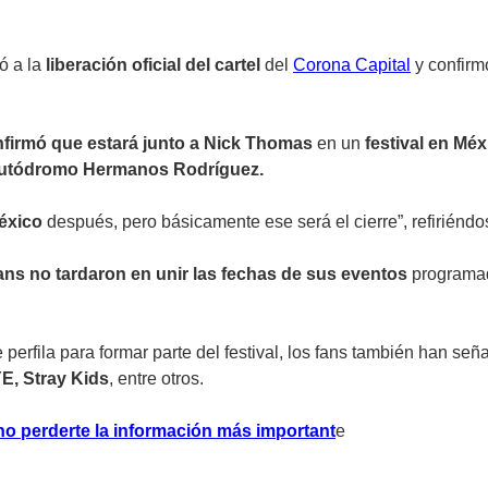
ó a la
liberación oficial del cartel
del
Corona Capital
y confirm
firmó que estará junto a Nick Thomas
en un
festival en Méx
Autódromo Hermanos Rodríguez.
éxico
después, pero básicamente ese será el cierre”, refiriéndo
ans no tardaron en unir las fechas de sus eventos
programad
erfila para formar parte del festival, los fans también han se
E, Stray Kids
, entre otros.
no perderte la información más important
e