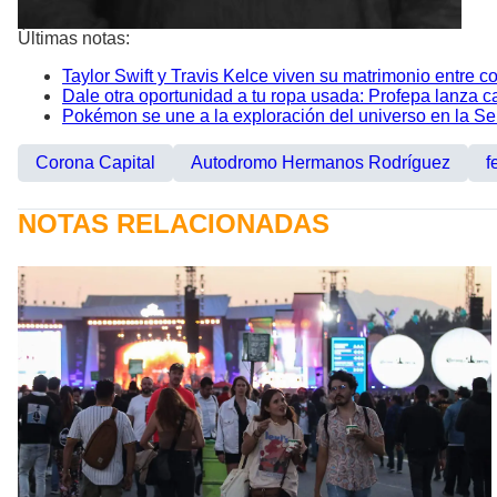
Últimas notas:
Taylor Swift y Travis Kelce viven su matrimonio entre c
Dale otra oportunidad a tu ropa usada: Profepa lanza ca
Pokémon se une a la exploración del universo en la S
Corona Capital
Autodromo Hermanos Rodríguez
f
NOTAS RELACIONADAS