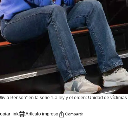
livia Benson” en la serie “La ley y el orden: Unidad de víctimas
opiar link
Artículo impreso
Compartir