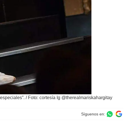
 especiales”.
/
Foto: cortesía Ig @therealmariskahargitay
Síguenos en: