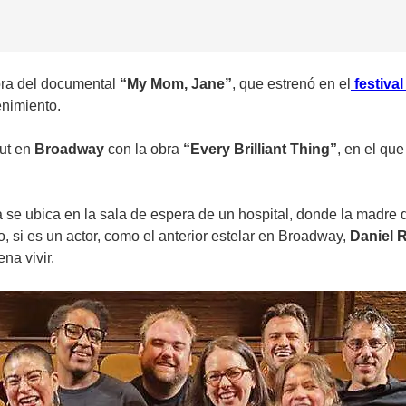
ora del documental
“My Mom, Jane”
, que estrenó en el
festiva
enimiento.
but en
Broadway
con la obra
“Every Brilliant Thing”
, en el qu
ma se ubica en la sala de espera de un hospital, donde la madre
o, si es un actor, como el anterior estelar en Broadway,
Daniel R
na vivir.