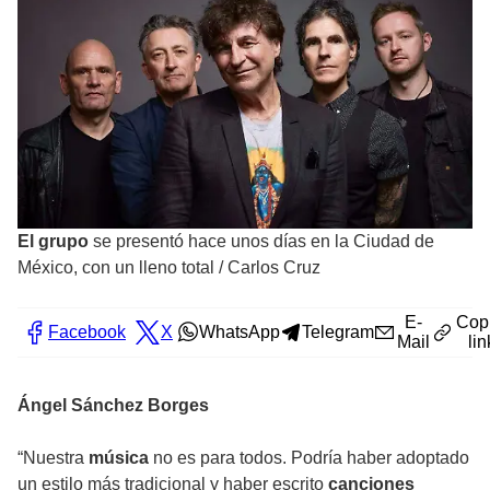
El grupo
se presentó hace unos días en la Ciudad de
México, con un lleno total
/
Carlos Cruz
E-
Cop
Facebook
X
WhatsApp
Telegram
Mail
lin
Ángel Sánchez Borges
“Nuestra
música
no es para todos. Podría haber adoptado
un estilo más tradicional y haber escrito
canciones