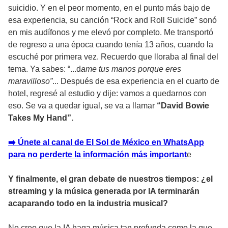
suicidio. Y en el peor momento, en el punto más bajo de
esa experiencia, su canción “Rock and Roll Suicide” sonó
en mis audífonos y me elevó por completo. Me transportó
de regreso a una época cuando tenía 13 años, cuando la
escuché por primera vez. Recuerdo que lloraba al final del
tema. Ya sabes: “...d
ame tus manos porque eres
maravilloso”
... Después de esa experiencia en el cuarto de
hotel, regresé al estudio y dije: vamos a quedarnos con
eso. Se va a quedar igual, se va a llamar
“David Bowie
Takes My Hand”.
➡️ Únete al canal de El Sol de México en WhatsApp
para no perderte la información más importan
t
e
Y finalmente, el gran debate de nuestros tiempos: ¿el
streaming y la música generada por IA terminarán
acaparando todo en la industria musical?
No creo que la IA haga música tan profunda como la que