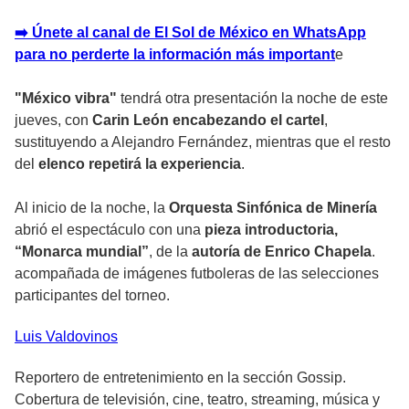
➡️ Únete al canal de El Sol de México en WhatsApp
para no perderte la información más important
e
"México vibra"
tendrá otra presentación la noche de este
jueves, con
Carin León encabezando el cartel
,
sustituyendo a Alejandro Fernández, mientras que el resto
del
elenco repetirá la experiencia
.
Al inicio de la noche, la
Orquesta Sinfónica de Minería
abrió el espectáculo con una
pieza introductoria,
“Monarca mundial”
, de la
autoría de Enrico Chapela
.
acompañada de imágenes futboleras de las selecciones
participantes del torneo.
Luis
Valdovinos
Reportero de entretenimiento en la sección Gossip.
Cobertura de televisión, cine, teatro, streaming, música y