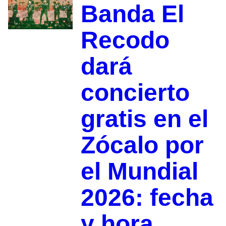
Banda El
Recodo
dará
concierto
gratis en el
Zócalo por
el Mundial
2026: fecha
y hora