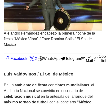
Alejandro Fernández encabezó la primera noche de la
fiesta "México Vibra"
/
Foto: Romina Solís / El Sol de
México
E-
Cop
Facebook
X
WhatsApp
Telegram
Mail
lin
Luis Valdovinos / El Sol de México
En un
ambiente de fiesta
con
tintes mundialistas
, el
Auditorio Nacional se convirtió en escenario de
celebración musical
en la antesala del arranque del
máximo torneo de futbol
, con el concierto
"México