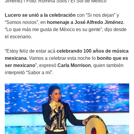
Jiménez
/
Foto: Romina Solís / El Sol de México
Lucero se unió a la celebración
con “Si nos dejan” y
“Somos novios”, en
homenaje a José Alfredo Jiménez
.
“Lo que más me gusta de México es su gente”, dijo desde
el escenario.
“Estoy feliz de estar acá
celebrando 100 años de música
mexicana
. Vamos a celebrar esta noche lo
bonito que es
ser mexicano
”, expresó
Carla Morrison
, quien también
interpretó “Sabor a mí”.