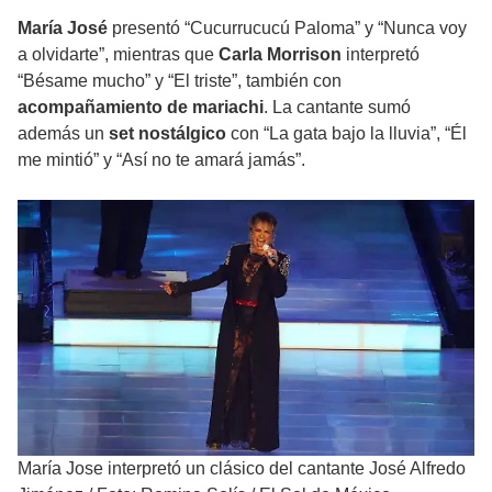
María José
presentó “Cucurrucucú Paloma” y “Nunca voy
a olvidarte”, mientras que
Carla Morrison
interpretó
“Bésame mucho” y “El triste”, también con
acompañamiento de mariachi
. La cantante sumó
además un
set nostálgico
con “La gata bajo la lluvia”, “Él
me mintió” y “Así no te amará jamás”.
María Jose interpretó un clásico del cantante José Alfredo