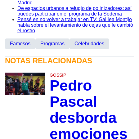
Madrid
De espacios urbanos a refugio de polinizadores: así
puedes participar en el programa de la Sedema
Pensé en no volver a trabajar en TV: Galilea Montijo
habla sobre el levantamiento de cejas que le cambió
el rostro
Famosos
Programas
Celebridades
NOTAS RELACIONADAS
GOSSIP
Pedro
Pascal
desborda
emociones