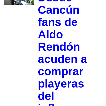
Cancún
fans de
Aldo
Rendón
acuden a
comprar
playeras
del