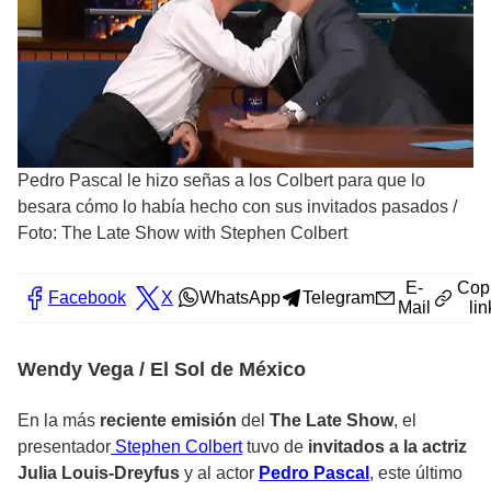
Pedro Pascal le hizo señas a los Colbert para que lo
besara cómo lo había hecho con sus invitados pasados
/
Foto: The Late Show with Stephen Colbert
E-
Cop
Facebook
X
WhatsApp
Telegram
Mail
lin
Wendy Vega / El Sol de México
En la más
reciente emisión
del
The Late Show
, el
presentador
Stephen Colbert
tuvo de
invitados a la actriz
Julia Louis-Dreyfus
y al actor
Pedro Pascal
, este último