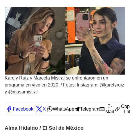
Karely Ruiz y Marcela Mistral se enfrentaron en un
programa en vivo en 2020.
/
Fotos: Instagram: @karelyruiz
y @musamistral
E-
Cop
Facebook
X
WhatsApp
Telegram
Mail
lin
Alma Hidalgo / El Sol de México