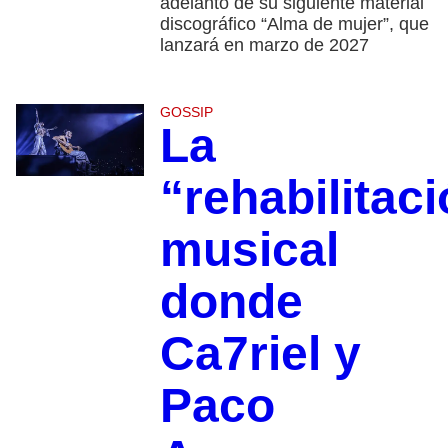
adelanto de su siguiente material
discográfico “Alma de mujer”, que
lanzará en marzo de 2027
GOSSIP
La
“rehabilitac
musical
donde
Ca7riel y
Paco