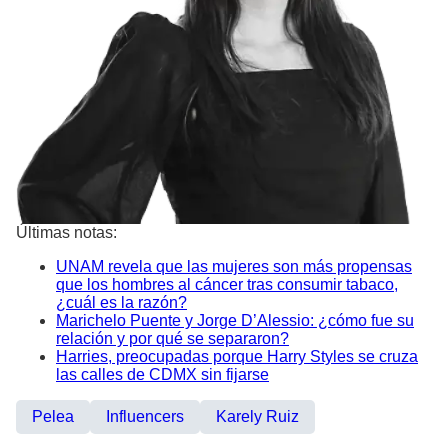
Últimas notas:
UNAM revela que las mujeres son más propensas
que los hombres al cáncer tras consumir tabaco,
¿cuál es la razón?
Marichelo Puente y Jorge D’Alessio: ¿cómo fue su
relación y por qué se separaron?
Harries, preocupadas porque Harry Styles se cruza
las calles de CDMX sin fijarse
Pelea
Influencers
Karely Ruiz