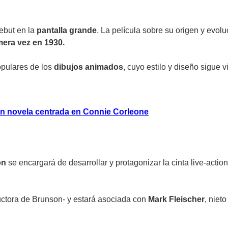
debut en la
pantalla grande
. La película sobre su origen y evolu
mera vez en 1930.
opulares de los
dibujos animados
, cuyo estilo y diseño sigue
on novela centrada en Connie Corleone
on
se encargará de desarrollar y protagonizar la cinta live-actio
ctora de Brunson- y estará asociada con
Mark Fleischer
, niet