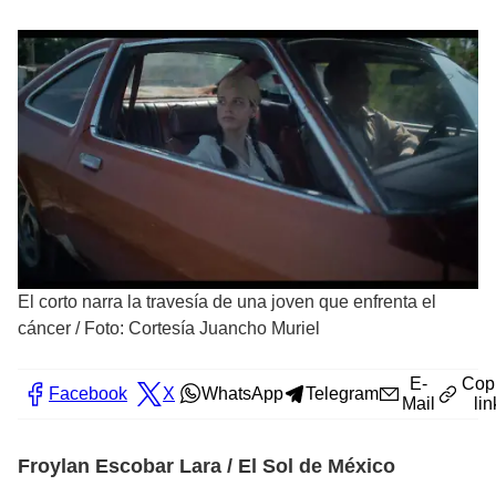
El corto narra la travesía de una joven que enfrenta el
cáncer
/
Foto: Cortesía Juancho Muriel
E-
Cop
Facebook
X
WhatsApp
Telegram
Mail
lin
Froylan Escobar Lara / El Sol de México