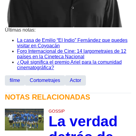
Últimas notas:
La casa de Emilio “El Indio” Fernández que puedes
visitar en Coyoacán
Foro Internacional de Cine: 14 largometrajes de 12
países en la Cineteca Nacional
¿Qué significa el premio Ariel para la comunidad
cinematográfica?
filme
Cortometrajes
Actor
NOTAS RELACIONADAS
GOSSIP
La verdad