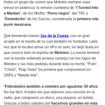
Hubo un grupo de covers que Molotov siempre supo
elevar en potencia: la versión cumbiera de “
I Turned Into
a Martian
”, de los Misfits; “
Perro negro
”, del TRI; y
“
Demolición
” de los Saicos, considerada la
primera rola
punk mexicana
.
Qué tremendo estuvo
Jay de la Cueva
, con un gran
acople en la banda de la cual también es fundador, cada
vez que le tocaba armar un riff o un solo; no dejó duda en
que conoce bien el espíritu de
Molotov.
La noche terminó
con la banda vistiendo jerseys naranja con los logos de
Molotov y las más pedidas durante toda la noche, “Puto”,
“Cholo”, “Rap Soda” (la primera que compusieron en
1995) y “Matate tete”.
“
Felicidades también a ustedes por aguantar 30 años
.
No fue fácil. A todos los que pidieron una canción en la
radio, que compraron un disco, una playera, un boleto.
Gracias a todos ustedes por
hacernos grandes en esta