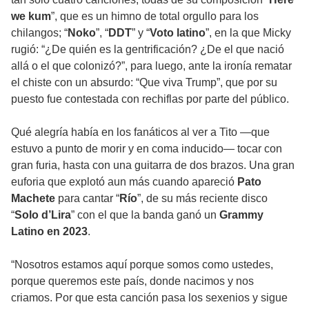
we kum
”, que es un himno de total orgullo para los
chilangos; “
Noko
”, “
DDT
” y “
Voto latino
”, en la que Micky
rugió: “¿De quién es la gentrificación? ¿De el que nació
allá o el que colonizó?”, para luego, ante la ironía rematar
el chiste con un absurdo: “Que viva Trump”, que por su
puesto fue contestada con rechiflas por parte del público.
Qué alegría había en los fanáticos al ver a Tito —que
estuvo a punto de morir y en coma inducido— tocar con
gran furia, hasta con una guitarra de dos brazos. Una gran
euforia que explotó aun más cuando apareció
Pato
Machete
para cantar “
Río
”, de su más reciente disco
“
Solo d’Lira
” con el que la banda ganó un
Grammy
Latino en 2023
.
“Nosotros estamos aquí porque somos como ustedes,
porque queremos este país, donde nacimos y nos
criamos. Por que esta canción pasa los sexenios y sigue