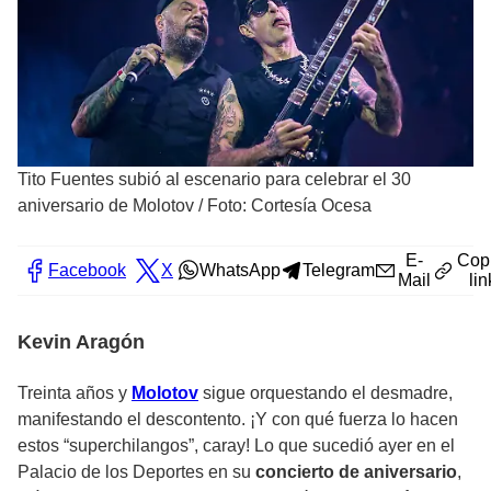
Tito Fuentes subió al escenario para celebrar el 30
aniversario de Molotov
/
Foto: Cortesía Ocesa
E-
Cop
Facebook
X
WhatsApp
Telegram
Mail
lin
Kevin Aragón
Treinta años y
Molotov
sigue orquestando el desmadre,
manifestando el descontento. ¡Y con qué fuerza lo hacen
estos “superchilangos”, caray! Lo que sucedió ayer en el
Palacio de los Deportes en su
concierto de aniversario
,