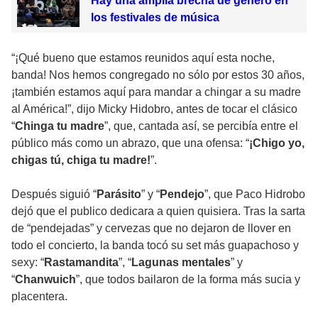
Hay una amplia brecha de género en
los festivales de música
“¡Qué bueno que estamos reunidos aquí esta noche,
banda! Nos hemos congregado no sólo por estos 30 años,
¡también estamos aquí para mandar a chingar a su madre
al América!”, dijo Micky Hidobro, antes de tocar el clásico
“
Chinga tu madre
”, que, cantada así, se percibía entre el
público más como un abrazo, que una ofensa: “
¡Chigo yo,
chigas tú, chiga tu madre!
”.
Después siguió “
Parásito
” y “
Pendejo
”, que Paco Hidrobo
dejó que el publico dedicara a quien quisiera. Tras la sarta
de “pendejadas” y cervezas que no dejaron de llover en
todo el concierto, la banda tocó su set más guapachoso y
sexy: “
Rastamandita
”, “
Lagunas mentales
” y
“
Chanwuich
”, que todos bailaron de la forma más sucia y
placentera.