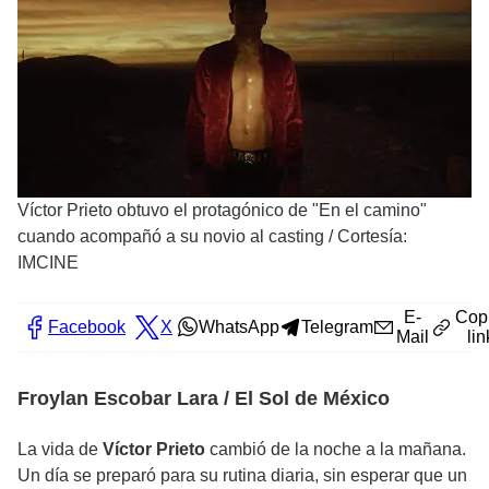
Víctor Prieto obtuvo el protagónico de "En el camino"
cuando acompañó a su novio al casting
/
Cortesía:
IMCINE
E-
Cop
Facebook
X
WhatsApp
Telegram
Mail
lin
Froylan Escobar Lara / El Sol de México
La vida de
Víctor Prieto
cambió de la noche a la mañana.
Un día se preparó para su rutina diaria, sin esperar que un