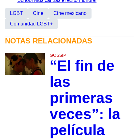
School Musical tras el éxito mundial
LGBT
Cine
Cine mexicano
Comunidad LGBT+
NOTAS RELACIONADAS
GOSSIP
“El fin de
las
primeras
veces”: la
película