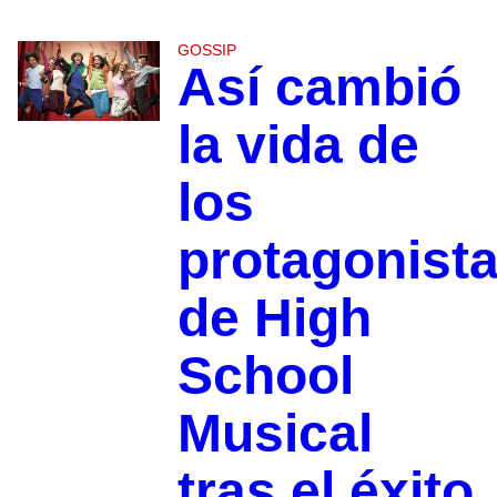
GOSSIP
Así cambió
la vida de
los
protagonist
de High
School
Musical
tras el éxito