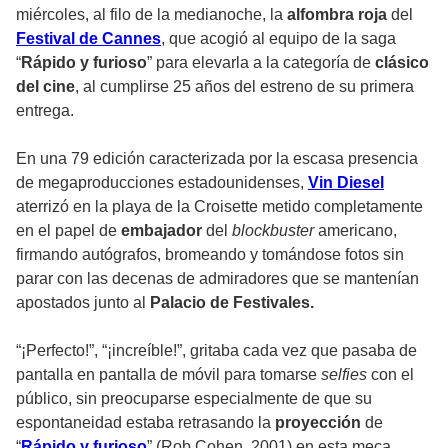
miércoles, al filo de la medianoche, la
alfombra roja
del
Festival de Cannes
, que acogió al equipo de la saga
“
Rápido y furioso
” para elevarla a la categoría de
clásico
del cine
, al cumplirse 25 años del estreno de su primera
entrega.
En una 79 edición caracterizada por la escasa presencia
de megaproducciones estadounidenses,
Vin Diesel
aterrizó en la playa de la Croisette metido completamente
en el papel de
embajador
del
blockbuster
americano,
firmando autógrafos, bromeando y tomándose fotos sin
parar con las decenas de admiradores que se mantenían
apostados junto al
Palacio de Festivales.
“¡Perfecto!”, “¡increíble!”, gritaba cada vez que pasaba de
pantalla en pantalla de móvil para tomarse
selfies
con el
público, sin preocuparse especialmente de que su
espontaneidad estaba retrasando la
proyección
de
“
Rápido y furioso
” (Rob Cohen, 2001) en esta meca