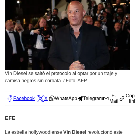
Vin Diesel se saltó el protocolo al optar por un traje y
camisa negros sin corbata.
/
Foto: AFP
E-
Cop
Facebook
X
WhatsApp
Telegram
Mail
lin
EFE
La estrella hollywoodiense
Vin Diesel
revolucionó este