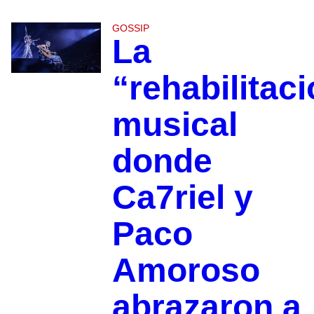
GOSSIP
La
“rehabilitac
musical
donde
Ca7riel y
Paco
Amoroso
abrazaron a