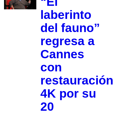
“El
laberinto
del fauno”
regresa a
Cannes
con
restauració
4K por su
20