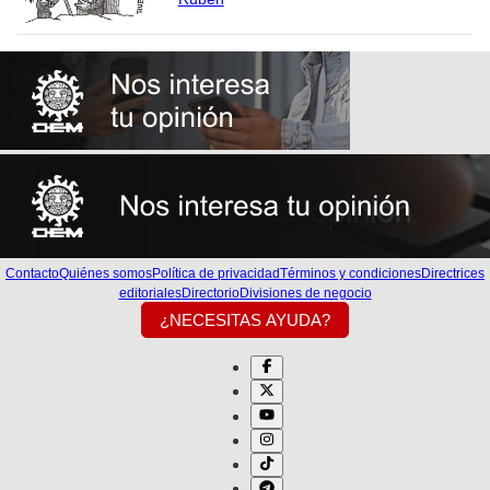
Contacto
Quiénes somos
Política de privacidad
Términos y condiciones
Directrices
editoriales
Directorio
Divisiones de negocio
¿NECESITAS AYUDA?