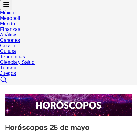
México
Metrópoli
Mundo
Finanzas
Análisis
Cartones
Gossip
Cultura
Tendencias
Ciencia y Salud
Turismo
Juegos
Horóscopos 25 de mayo