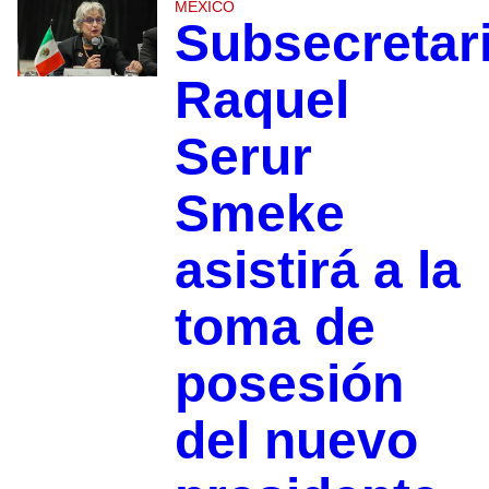
MÉXICO
Subsecretar
Raquel
Serur
Smeke
asistirá a la
toma de
posesión
del nuevo