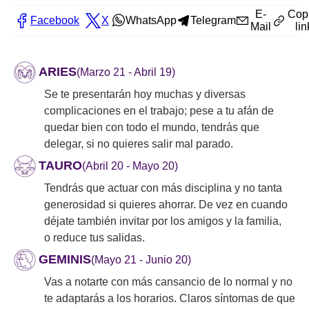
E-
Cop
Facebook
X
WhatsApp
Telegram
Mail
lin
ARIES
(Marzo 21 - Abril 19)
Se te presentarán hoy muchas y diversas
complicaciones en el trabajo; pese a tu afán de
quedar bien con todo el mundo, tendrás que
delegar, si no quieres salir mal parado.
TAURO
(Abril 20 - Mayo 20)
Tendrás que actuar con más disciplina y no tanta
generosidad si quieres ahorrar. De vez en cuando
déjate también invitar por los amigos y la familia,
o reduce tus salidas.
GEMINIS
(Mayo 21 - Junio 20)
Vas a notarte con más cansancio de lo normal y no
te adaptarás a los horarios. Claros síntomas de que