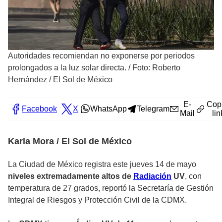
Autoridades recomiendan no exponerse por periodos
prolongados a la luz solar directa.
/
Foto: Roberto
Hernández / El Sol de México
E-
Cop
Facebook
X
WhatsApp
Telegram
Mail
lin
Karla Mora / El Sol de México
La Ciudad de México registra este jueves 14 de mayo
niveles extremadamente altos de
Radiación
UV
, con
temperatura de 27 grados, reportó la Secretaría de Gestión
Integral de Riesgos y
Protección Civil
de la CDMX.