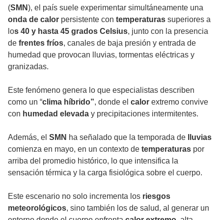
(
SMN
), el país suele experimentar simultáneamente una
onda de calor
persistente con
temperaturas
superiores a
lo
s 40 y hasta 45 grados Celsius
, junto con la presencia
de
frentes fríos
, canales de baja presión y entrada de
humedad
que provocan lluvias, tormentas eléctricas y
granizadas.
Este fenómeno genera lo que especialistas describen
como un “
clima híbrido”
, donde el
calor
extremo convive
con
humedad elevada
y precipitaciones intermitentes.
Además, el
SMN
ha señalado que la temporada de
lluvias
comienza en mayo, en un contexto de
temperaturas
por
arriba del promedio histórico, lo que intensifica la
sensación térmica y la carga fisiológica sobre el cuerpo.
Este escenario no solo incrementa los
riesgos
meteorológicos
, sino también los de salud, al generar un
entorno donde el cuerpo enfrenta
calor extremo
, alta