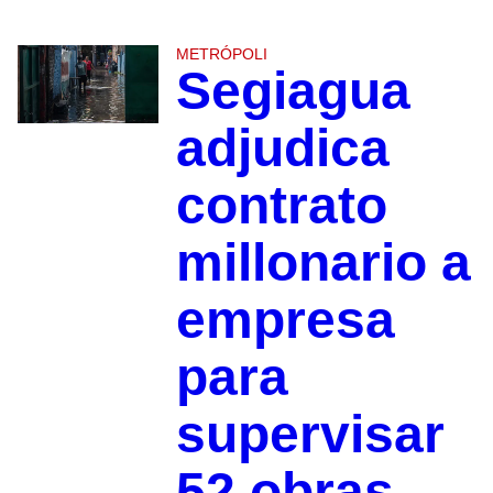
METRÓPOLI
Segiagua
adjudica
contrato
millonario a
empresa
para
supervisar
52 obras