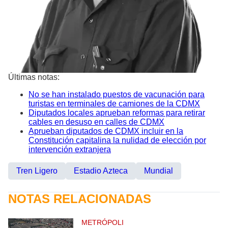
Últimas notas:
No se han instalado puestos de vacunación para
turistas en terminales de camiones de la CDMX
Diputados locales aprueban reformas para retirar
cables en desuso en calles de CDMX
Aprueban diputados de CDMX incluir en la
Constitución capitalina la nulidad de elección por
intervención extranjera
Tren Ligero
Estadio Azteca
Mundial
NOTAS RELACIONADAS
METRÓPOLI