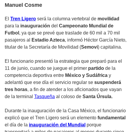
Manuel Cosme
El
Tren Ligero
será la columna vertebral de
movilidad
para la
inauguración
del
Campeonato Mundial de
Futbol
, ya que se prevé que traslade de 60 mil a 70 mil
pasajeros al
Estadio Azteca
, informó Héctor García Nieto,
titular de la Secretaría de Movilidad (
Semovi
) capitalina.
El funcionario presentó la estrategia que preparó para el
11 de junio, cuando se juegue el primer
partido
de la
competencia deportiva entre
México y Sudáfrica
y
adelantó que ese día el
servicio
regular se
suspenderá
tres horas
, a fin de atender a los aficionados que vayan
de la terminal
Tasqueña
al coloso de
Santa Úrsula.
Durante la inauguración de la Casa México, el funcionario
explicó que el
Tren Ligero
será un elemento
fundamental
el día de la
inauguración del Mundial
porque
transportará a miles de pasajeros al menos durante cinco