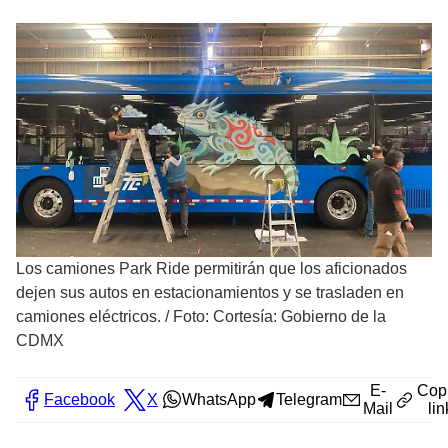
Los camiones Park Ride permitirán que los aficionados
dejen sus autos en estacionamientos y se trasladen en
camiones eléctricos.
/
Foto: Cortesía: Gobierno de la
CDMX
E-
Cop
Facebook
X
WhatsApp
Telegram
Mail
lin