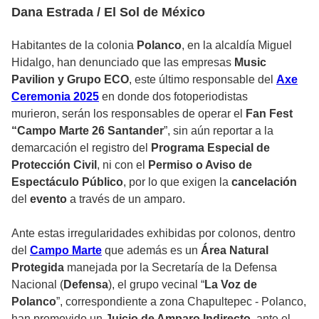
Dana Estrada / El Sol de México
Habitantes de la colonia
Polanco
, en la alcaldía
Miguel
Hidalgo
, han denunciado que las empresas
Music
Pavilion y Grupo ECO
, este último responsable del
Axe
Ceremonia 2025
en donde dos fotoperiodistas
murieron, serán los responsables de operar el
Fan Fest
“Campo Marte 26 Santander
”, sin aún reportar a la
demarcación el registro del
Programa Especial de
Protección Civil
, ni con el
Permiso o Aviso de
Espectáculo Público
, por lo que exigen la
cancelación
del
evento
a través de un amparo.
Ante estas irregularidades exhibidas por colonos, dentro
del
Campo Marte
que además es un
Área Natural
Protegida
manejada por la Secretaría de la Defensa
Nacional (
Defensa
), el grupo vecinal “
La Voz de
Polanco
”, correspondiente a zona Chapultepec - Polanco,
han promovido un
Juicio de Amparo Indirecto
, ante el