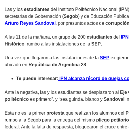
Las y los
estudiantes
del Instituto Politécnico Nacional (
IPN
secretarías de Gobernación (
Segob
) y de Educación Pública
Arturo Reyes Sandoval
, por presuntos actos de
corrupció
A las 11 de la mañana, un grupo de 200
estudiantes
del
IPN
Histórico
, rumbo a las instalaciones de la
SEP
.
Una vez que llegaron a las instalaciones de la
SEP
exigieron
ubicado en
República de Argentina 28.
Te puede interesar:
IPN alcanza récord de quejas co
Ante la negativa, las y los estudiantes se desplazaron al
Eje 
politécnico
es primero”, y “sea guinda, blanco y
Sandoval
, 
Esta no es la primer
protesta
que realizan los alumnos del
P
rumbo a la
Segob
para la entrega del mismo
pliego petitorio
federal. Ante la falta de respuesta, bloquearon el cruce entr