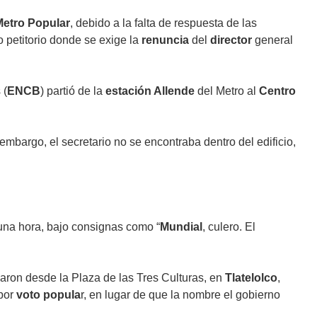
Metro Popular
, debido a la falta de respuesta de las
o petitorio
donde se exige la
renuncia
del
director
general
 (
ENCB
) partió de la
estación Allende
del Metro al
Centro
in embargo, el secretario no se encontraba dentro del edificio,
 una hora, bajo consignas como “
Mundial
, culero. El
aron desde la
Plaza de las Tres Culturas
, en
Tlatelolco
,
por
voto popula
r, en lugar de que la nombre el gobierno