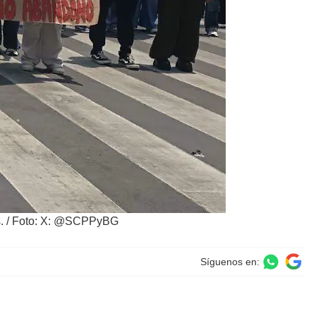
.
/
Foto: X: @SCPPyBG
Síguenos en: