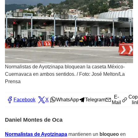
Normalistas de Ayotzinapa bloquean la caseta México-
Cuernavaca en ambos sentidos.
/
Foto: José Melton/La
Prensa
E-
Cop
Facebook
X
WhatsApp
Telegram
Mail
lin
Daniel Montes de Oca
Normalistas de Ayotzinapa
mantienen un
bloqueo
en