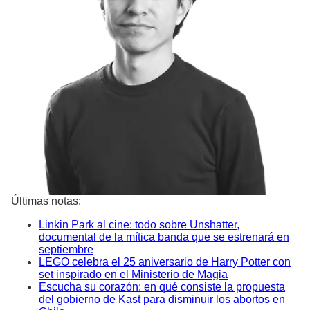
Últimas notas:
Linkin Park al cine: todo sobre Unshatter,
documental de la mítica banda que se estrenará en
septiembre
LEGO celebra el 25 aniversario de Harry Potter con
set inspirado en el Ministerio de Magia
Escucha su corazón: en qué consiste la propuesta
del gobierno de Kast para disminuir los abortos en