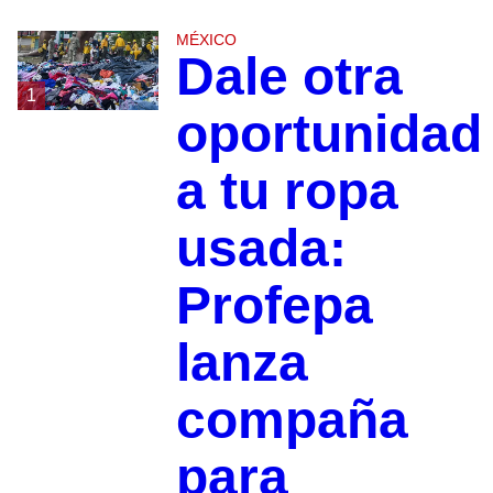
MÉXICO
Dale otra
1
oportunidad
a tu ropa
usada:
Profepa
lanza
compaña
para