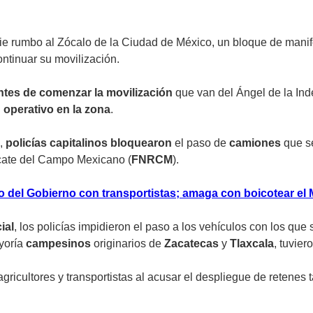
ie rumbo al Zócalo de la Ciudad de México, un bloque de manif
ntinuar su movilización.
ntes de comenzar la movilización
que van del Ángel de la Ind
n
operativo en la zona
.
e,
policías capitalinos
bloquearon
el paso de
camiones
que s
scate del Campo Mexicano (
FNRCM
).
 del Gobierno con transportistas; amaga con boicotear el 
ial
, los policías impidieron el paso a los vehículos con los qu
ayoría
campesinos
originarios de
Zacatecas
y
Tlaxcala
, tuvie
agricultores y transportistas al acusar el despliegue de retenes 