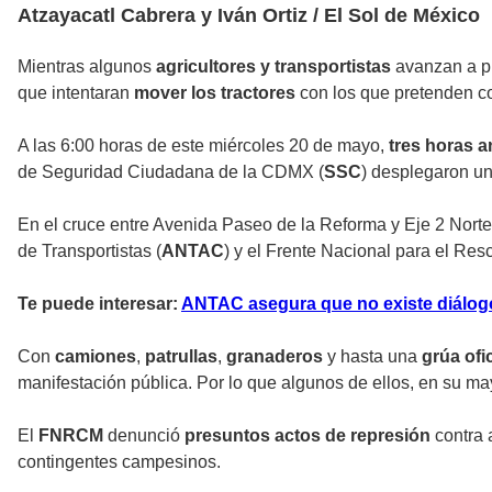
Atzayacatl Cabrera y Iván Ortiz / El Sol de México
Mientras algunos
agricultores y transportistas
avanzan a p
que intentaran
mover los tractores
con los que pretenden co
A las 6:00 horas de este miércoles 20 de mayo,
tres horas a
de Seguridad Ciudadana de la CDMX (
SSC
) desplegaron u
En el cruce entre Avenida Paseo de la Reforma y Eje 2 Nort
de Transportistas (
ANTAC
) y el Frente Nacional para el Re
Te puede interesar:
ANTAC asegura que no existe diálogo
Con
camiones
,
patrullas
,
granaderos
y hasta una
grúa ofic
manifestación pública. Por lo que algunos de ellos, en su m
El
FNRCM
denunció
presuntos actos de represión
contra 
contingentes campesinos.