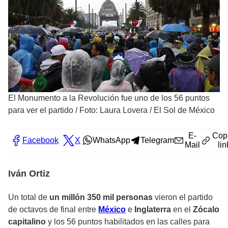
El Monumento a la Revolución fue uno de los 56 puntos
para ver el partido
/
Foto: Laura Lovera / El Sol de México
E-
Cop
Facebook
X
WhatsApp
Telegram
Mail
lin
Iván Ortiz
Un total de
un millón 350 mil personas
vieron el partido
de octavos de final entre
México
e
Inglaterra
en el
Zócalo
capitalino
y los 56 puntos habilitados en las calles para