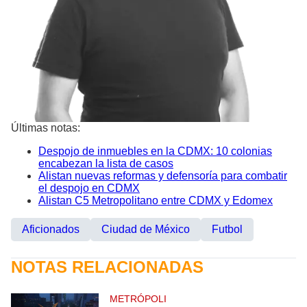
Últimas notas:
Despojo de inmuebles en la CDMX: 10 colonias
encabezan la lista de casos
Alistan nuevas reformas y defensoría para combatir
el despojo en CDMX
Alistan C5 Metropolitano entre CDMX y Edomex
Aficionados
Ciudad de México
Futbol
NOTAS RELACIONADAS
METRÓPOLI