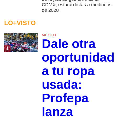
CDMX, estarán listas a mediados
de 2028
LO+VISTO
MÉXICO
Dale otra
1
oportunidad
a tu ropa
usada:
Profepa
lanza