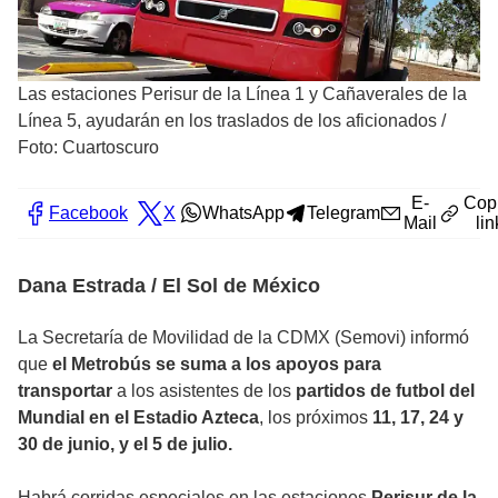
Las estaciones Perisur de la Línea 1 y Cañaverales de la
Línea 5, ayudarán en los traslados de los aficionados
/
Foto: Cuartoscuro
E-
Cop
Facebook
X
WhatsApp
Telegram
Mail
lin
Dana Estrada / El Sol de México
La Secretaría de Movilidad de la CDMX (Semovi) informó
que
el Metrobús se suma a los apoyos para
transportar
a los asistentes de los
partidos de futbol del
Mundial en el Estadio Azteca
, los próximos
11, 17, 24 y
30 de junio, y el 5 de julio.
Habrá corridas especiales en las estaciones
Perisur de la