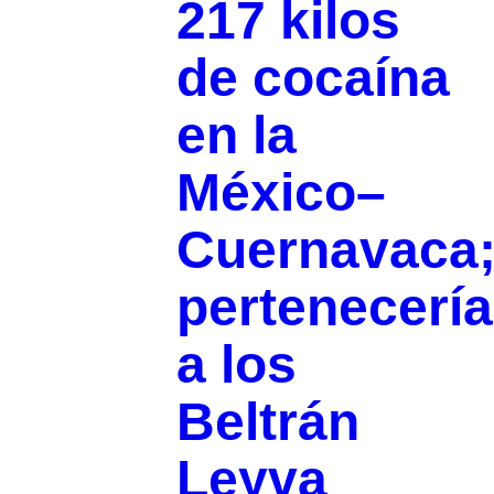
217 kilos
de cocaína
en la
México–
Cuernavaca
pertenecería
a los
Beltrán
Leyva