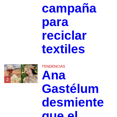
campaña
para
reciclar
textiles
TENDENCIAS
Ana
2
Gastélum
desmiente
que el