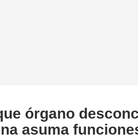
ue órgano desconce
lina asuma funcione