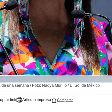
ca de una semana
/
Foto: Nadya Murillo / El Sol de México
opiar link
Artículo impreso
Compartir